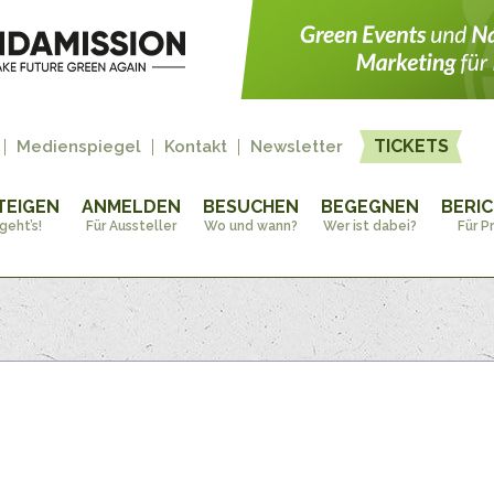
TICKETS
Medienspiegel
Kontakt
Newsletter
TEIGEN
ANMELDEN
BESUCHEN
BEGEGNEN
BERI
geht’s!
Für Aussteller
Wo und wann?
Wer ist dabei?
Für P