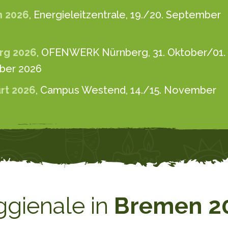
 2026
, Energieleitzentrale, 19./20. September
rg 2026
, OFENWERK Nürnberg, 31. Oktober/01.
er 2026
rt 2026
, Campus Westend, 14./15. November
gienale in
Bremen 2