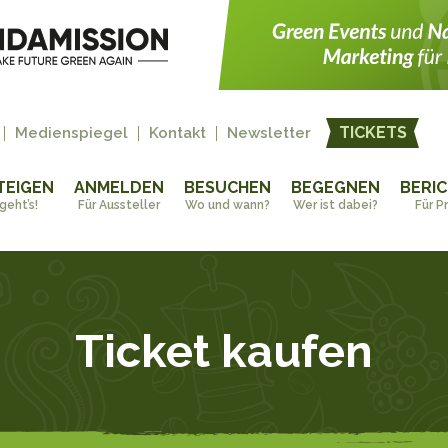
TICKETS
Medienspiegel
Kontakt
Newsletter
TEIGEN
ANMELDEN
BESUCHEN
BEGEGNEN
BERI
geht’s!
Für Aussteller
Wo und wann?
Wer ist dabei?
Für P
Ticket kaufen