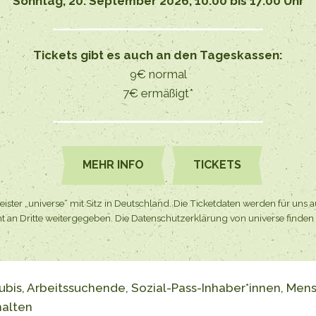
Sonntag,
20. September 2026,
10.00 bis 17.00 Uhr
Tickets gibt es auch an den Tageskassen:
9€ normal
7€ ermäßigt*
MEHR INFO
TICKETS
ister „universe“ mit Sitz in Deutschland. Die Ticketdaten werden für uns a
t an Dritte weitergegeben. Die Datenschutzerklärung von universe finden
 Azubis, Arbeitssuchende, Sozial-Pass-Inhaber*innen, M
halten