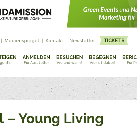
TICKETS
Medienspiegel
Kontakt
Newsletter
TEIGEN
ANMELDEN
BESUCHEN
BEGEGNEN
BERI
geht’s!
Für Aussteller
Wo und wann?
Wer ist dabei?
Für P
l – Young Living