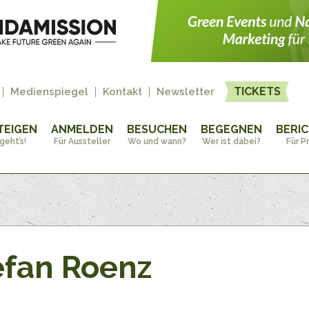
TICKETS
Medienspiegel
Kontakt
Newsletter
TEIGEN
ANMELDEN
BESUCHEN
BEGEGNEN
BERI
geht’s!
Für Aussteller
Wo und wann?
Wer ist dabei?
Für P
efan Roenz