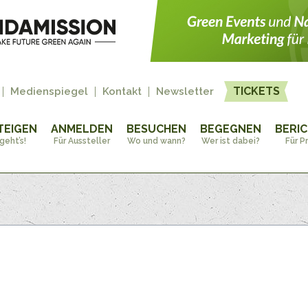
TICKETS
Medienspiegel
Kontakt
Newsletter
TEIGEN
ANMELDEN
BESUCHEN
BEGEGNEN
BERI
geht’s!
Für Aussteller
Wo und wann?
Wer ist dabei?
Für P