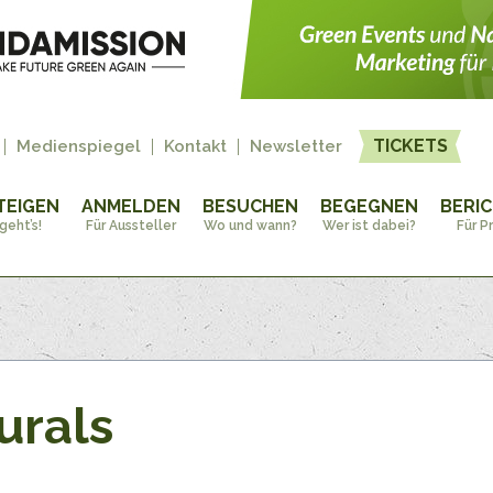
TICKETS
Medienspiegel
Kontakt
Newsletter
TEIGEN
ANMELDEN
BESUCHEN
BEGEGNEN
BERI
geht’s!
Für Aussteller
Wo und wann?
Wer ist dabei?
Für P
urals