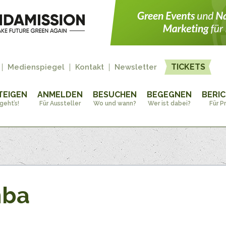
TICKETS
Medienspiegel
Kontakt
Newsletter
TEIGEN
ANMELDEN
BESUCHEN
BEGEGNEN
BERI
geht’s!
Für Aussteller
Wo und wann?
Wer ist dabei?
Für P
mba