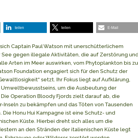
teilen
teilen
E-Mail
 sich Captain Paul Watson mit unerschütterlichem
e gegen illegale Aktivitäten, die auf Zerstörung un
 alle Arten im Meer auswirken, vom Phytoplankton bis zu
tson Foundation engagiert sich für den Schutz der
waltlosigkeit“ setzt. Ihr Fokus liegt auf Aufklärung,
es Umweltbewusstseins, um die Ausbeutung der
e Operation Bloody Fjords zielt darauf ab, die
er-Inseln zu bekämpfen und das Töten von Tausenden
. Die Honu Hui Kampagne ist eine Schutz- und
ischen Küste. Hierbei dreht sich alles um die
 Nestern an den Stränden der italienischen Küste legt
n, Fahrzeuge oder Wilderer zerstört werden.