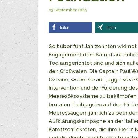
03 September 2025
teilen
teilen
Seit über fünf Jahrzehnten widmet
Engagement dem Kampf auf hoher Se
Tod ausgerichtet sind und sich auf
den Großwalen. Die Captain Paul Wa
Ozeane, wobei sie auf „aggressive Ge
Intervention und der Förderung d
Meeresökosysteme zu bekämpfen. Di
brutalen Treibjagden auf den Färö
Meeressäugern jährlich zu beenden
Aufklärungskampagne an der italien
Karettschildkröten, die ihre Eier in
und die durch unachtsame Touriste