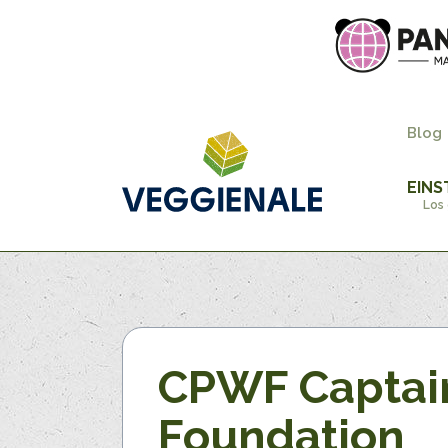
Blog
EINS
Los 
CPWF Captai
Foundation