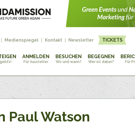
TICKETS
Medienspiegel
Kontakt
Newsletter
TEIGEN
ANMELDEN
BESUCHEN
BEGEGNEN
BERI
geht’s!
Für Aussteller
Wo und wann?
Wer ist dabei?
Für P
n Paul Watson