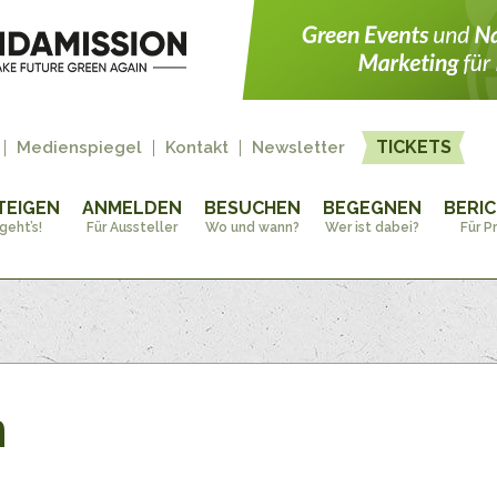
TICKETS
Medienspiegel
Kontakt
Newsletter
TEIGEN
ANMELDEN
BESUCHEN
BEGEGNEN
BERI
geht’s!
Für Aussteller
Wo und wann?
Wer ist dabei?
Für P
n