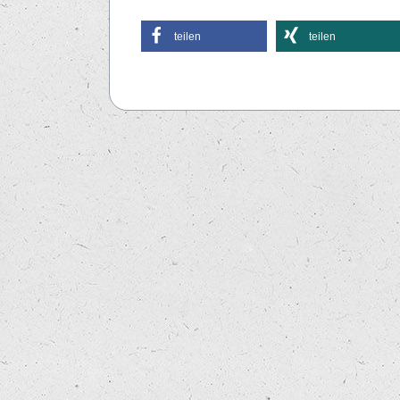
teilen
teilen