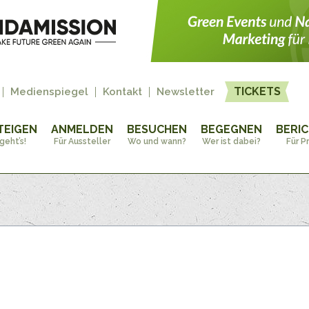
TICKETS
Medienspiegel
Kontakt
Newsletter
TEIGEN
ANMELDEN
BESUCHEN
BEGEGNEN
BERI
geht’s!
Für Aussteller
Wo und wann?
Wer ist dabei?
Für P