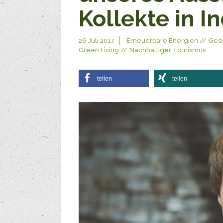
Kollekte in I
26 Juli 2017
Erneuerbare Energien
Gesu
Green Living
Nachhaltiger Tourismus
teilen
teilen