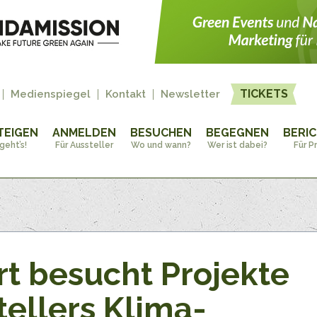
TICKETS
Medienspiegel
Kontakt
Newsletter
TEIGEN
ANMELDEN
BESUCHEN
BEGEGNEN
BERI
geht’s!
Für Aussteller
Wo und wann?
Wer ist dabei?
Für P
rt besucht Projekte
tellers Klima-