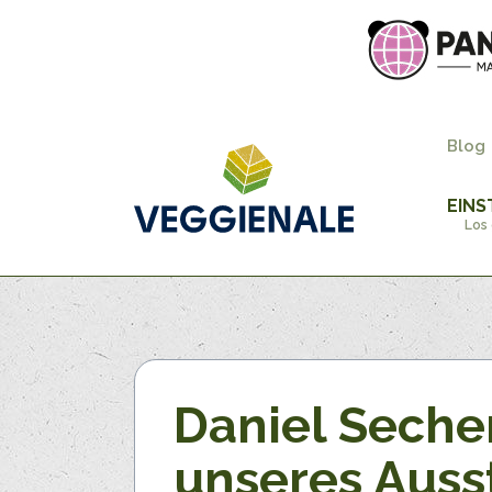
Blog
EINS
Los 
Daniel Seche
unseres Auss