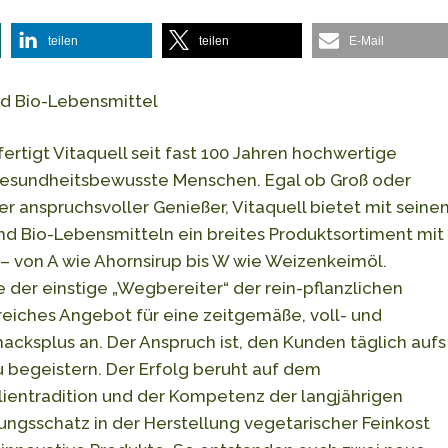
teilen
teilen
E-Mail
nd Bio-Lebensmittel
fertigt Vitaquell seit fast 100 Jahren hochwertige
gesundheitsbewusste Menschen. Egal ob Groß oder
er anspruchsvoller Genießer, Vitaquell bietet mit seine
nd Bio-Lebensmitteln ein breites Produktsortiment mit
– von A wie Ahornsirup bis W wie Weizenkeimöl.
 der einstige „Wegbereiter“ der rein-pflanzlichen
iches Angebot für eine zeitgemäße, voll- und
cksplus an. Der Anspruch ist, den Kunden täglich aufs
 begeistern. Der Erfolg beruht auf dem
entradition und der Kompetenz der langjährigen
ungsschatz in der Herstellung vegetarischer Feinkost