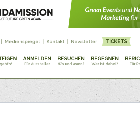
TICKETS
Medienspiegel
Kontakt
Newsletter
TEIGEN
ANMELDEN
BESUCHEN
BEGEGNEN
BERI
geht’s!
Für Aussteller
Wo und wann?
Wer ist dabei?
Für P