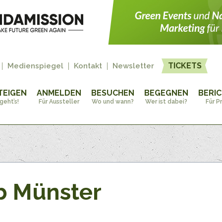
TICKETS
Medienspiegel
Kontakt
Newsletter
TEIGEN
ANMELDEN
BESUCHEN
BEGEGNEN
BERI
geht’s!
Für Aussteller
Wo und wann?
Wer ist dabei?
Für P
ub Münster