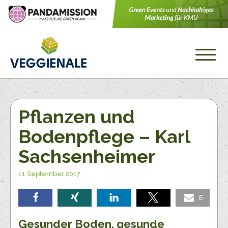
Pflanzen und
Bodenpflege – Karl
Sachsenheimer
11 September 2017
E-
teilen
teilen
teilen
teilen
Mail
Gesunder Boden, gesunde