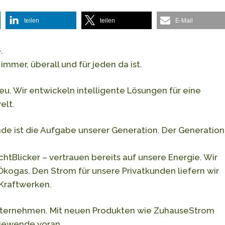
teilen
teilen
E-Mail
.
 immer, überall und für jeden da ist.
eu. Wir entwickeln intelligente Lösungen für eine
elt.
de ist die Aufgabe unserer Generation. Der Generation
chtBlicker – vertrauen bereits auf unsere Energie. Wir
Ökogas. Den Strom für unsere Privatkunden liefern wir
Kraftwerken.
T-Unternehmen. Mit neuen Produkten wie ZuhauseStrom
giewende voran.