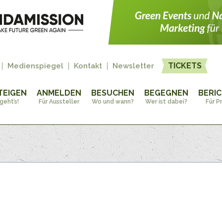
TICKETS
Medienspiegel
Kontakt
Newsletter
TEIGEN
ANMELDEN
BESUCHEN
BEGEGNEN
BERI
geht’s!
Für Aussteller
Wo und wann?
Wer ist dabei?
Für P