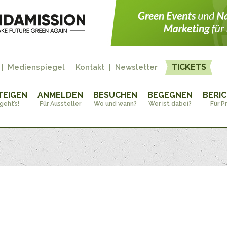
TICKETS
Medienspiegel
Kontakt
Newsletter
TEIGEN
ANMELDEN
BESUCHEN
BEGEGNEN
BERI
geht’s!
Für Aussteller
Wo und wann?
Wer ist dabei?
Für P