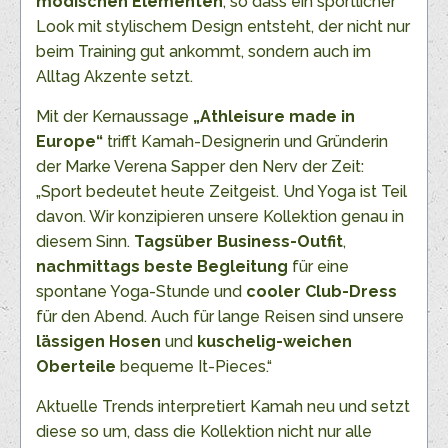
modischen Elementen
, so dass ein sportlicher
Look mit stylischem Design entsteht, der nicht nur
beim Training gut ankommt, sondern auch im
Alltag Akzente setzt.
Mit der Kernaussage
„Athleisure made in
Europe“
trifft Kamah-Designerin und Gründerin
der Marke Verena Sapper den Nerv der Zeit:
„Sport bedeutet heute Zeitgeist. Und Yoga ist Teil
davon. Wir konzipieren unsere Kollektion genau in
diesem Sinn.
Tagsüber Business-Outfit
,
nachmittags beste Begleitung
für eine
spontane Yoga-Stunde und
cooler Club-Dress
für den Abend. Auch für lange Reisen sind unsere
lässigen Hosen
und
kuschelig-weichen
Oberteile
bequeme It-Pieces.“
Aktuelle Trends interpretiert Kamah neu und setzt
diese so um, dass die Kollektion nicht nur alle