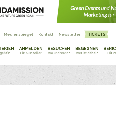
TICKETS
Medienspiegel
Kontakt
Newsletter
TEIGEN
ANMELDEN
BESUCHEN
BEGEGNEN
BERI
geht’s!
Für Aussteller
Wo und wann?
Wer ist dabei?
Für P