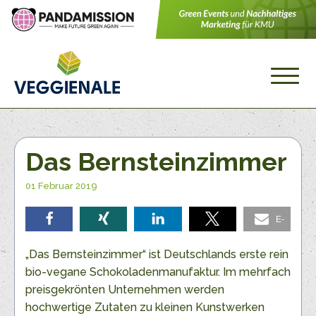
Das Bernsteinzimmer
01 Februar 2019
E-
teilen
teilen
teilen
teilen
Mail
„Das Bernsteinzimmer“ ist Deutschlands erste rein
bio-vegane Schokoladenmanufaktur. Im mehrfach
preisgekrönten Unternehmen werden
hochwertige Zutaten zu kleinen Kunstwerken