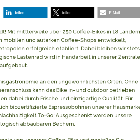
teilen
teilen
E-Mail
dt! Mit mittlerweile über 250 Coffee-Bikes in 18 Länder
n mobilen und autarken Coffee-Shops entwickelt,
etropolen erfolgreich etabliert. Dabei bleiben wir stets
gische Lastenrad wird in Handarbeit in unserer Zentral
 aufgebaut.
bnisgastronomie an den ungewöhnlichsten Orten. Ohne
eranschluss kann das Bike in- und outdoor betrieben
 dabei durch Frische und einzigartige Qualität. Für
lich biozertifizierte Espressobohnen unserer Hausmark
. Nachhaltigkeit To-Go: Ausgeschenkt werden unsere
iologisch abbaubaren Bechern.
enale von unserem Coffee-Bike und genießen Sie