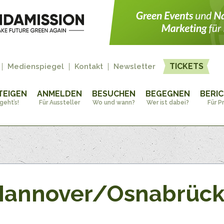
TICKETS
Medienspiegel
Kontakt
Newsletter
TEIGEN
ANMELDEN
BESUCHEN
BEGEGNEN
BERI
geht’s!
Für Aussteller
Wo und wann?
Wer ist dabei?
Für P
 Hannover/Osnabrüc