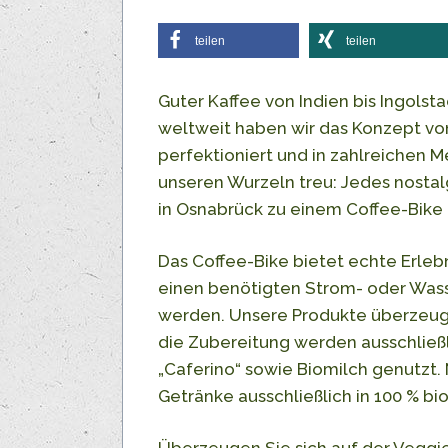
teilen
teilen
Guter Kaffee von Indien bis Ingolsta
weltweit haben wir das Konzept vo
perfektioniert und in zahlreichen M
unseren Wurzeln treu: Jedes nostal
in Osnabrück zu einem Coffee-Bike
Das Coffee-Bike bietet echte Erle
einen benötigten Strom- oder Wass
werden. Unsere Produkte überzeugen
die Zubereitung werden ausschließ
„Caferino“ sowie Biomilch genutzt
Getränke ausschließlich in 100 % b
Überzeugen Sie sich auf der Veggi