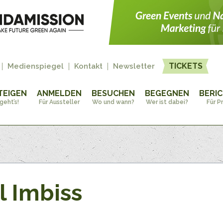
TICKETS
Medienspiegel
Kontakt
Newsletter
TEIGEN
ANMELDEN
BESUCHEN
BEGEGNEN
BERI
geht’s!
Für Aussteller
Wo und wann?
Wer ist dabei?
Für P
l Imbiss